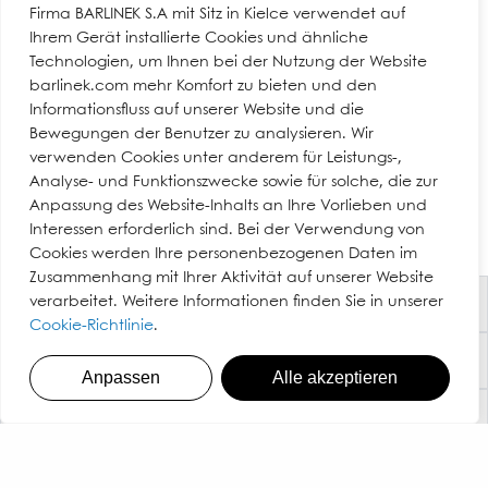
Elektrische, Infrarot,
Firma BARLINEK S.A mit Sitz in Kielce verwendet auf
Fußbodenheizung:
Wassergeführte
Ihrem Gerät installierte Cookies und ähnliche
Attestation-G06148-Barlinek-AgBB-2010
Technologien, um Ihnen bei der Nutzung der Website
Fasen:
Mikro-Fase vierseitig
barlinek.com mehr Komfort zu bieten und den
Klammern,
Garantieschein für das Dreischicht-
Informationsfluss auf unserer Website und die
Verlegeart:
Klebeverlegung,
Bewegungen der Benutzer zu analysieren. Wir
Nicht an feuchten Stellen verlegen
schwimmend
Fertigparkett​
verwenden Cookies unter anderem für Leistungs-,
EICHE BRIGHT PICCOLO
Anleitungen und
EICHE
Holzmerkmale:
Äste In Geringer Anzahl
Analyse- und Funktionszwecke sowie für solche, die zur
FISCH
Informationsmaterialien
Leistungerklarung
Anpassung des Website-Inhalts an Ihre Vorlieben und
Holzart:
Eiche
Interessen erforderlich sind. Bei der Verwendung von
Selbstmontage Schritt für Schritt
Härte [kG/mm2]:
37
Cookies werden Ihre personenbezogenen Daten im
Leistungserklärung - Fischgrät
Zusammenhang mit Ihrer Aktivität auf unserer Website
Schutzmatten benutzen
Abmessungen
Firma
verarbeitet. Weitere Informationen finden Sie in unserer
Cookie-Richtlinie
.
Breite [mm]:
180
Leistungserklärung – Französisches
Produkte
Länge [mm]:
2200
Anpassen
Alle akzeptieren
Fischgrat
Dicke [mm]:
14
Informationen
Tragen der Schuhe mit hohen Absätzen
Barlinek-Böden auf
Bodenunterlagen
Logistische Angaben
vermeiden
Die Verkaufsstelle finden
Fußbodenheizungen und -Kühl Systemen