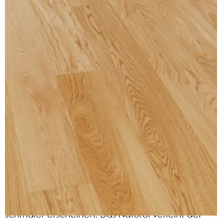
wo kann man es kaufen?
Pure Line
Eiche Bright Grande
Abmessungen (mm): 180 x 2200 x 14
Katalognummer: 1WG000890
Weitere Bodenvarianten ansehen >>
Ein ruhiger Eichenfußboden mit einer schönen
Farbe und gleichmäßiger Holzstruktur. Der
natürliche Charakter wurde durch das Bürsten
betont, die vierseitige Microfase lässt den Boden
schmaler erscheinen. Das Naturöl verleiht der