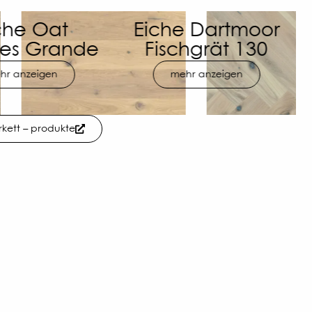
e Dartmoor
Eiche Bright
hgrät 130
Fischgrät 130
hr anzeigen
mehr anzeigen
rkett – produkte