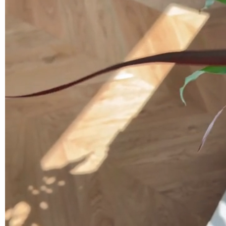
Eiche Ontario
Eiche Onta
Fischgrät 110
Französisc
Fischgrat 
mehr anzeigen
mehr anzeige