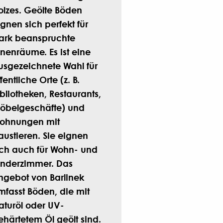
olzes. Geölte Böden
ignen sich perfekt für
tark beanspruchte
nnenräume. Es ist eine
e
Dartmoor
Fischgrät 130
usgezeichnete Wahl für
fentliche Orte (z. B.
ibliotheken, Restaurants,
öbelgeschäfte) und
ohnungen mit
austieren. Sie eignen
ich auch für Wohn- und
inderzimmer. Das
ngebot von Barlinek
mfasst Böden, die mit
aturöl oder UV-
ehärtetem Öl geölt sind.