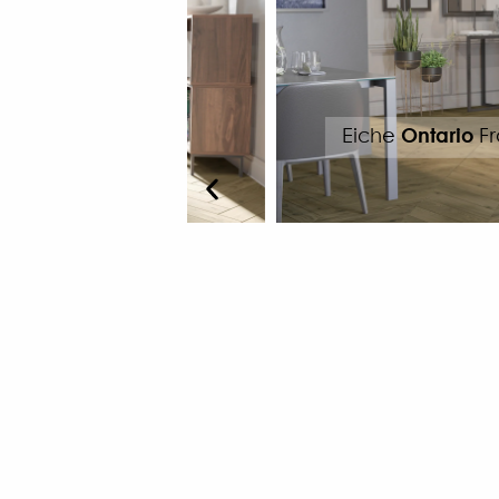
sisches Fischgrat 130
Eiche
Oa