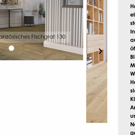
H
e
s
I
Eich
a
öf
B
M
W
H
s
t
Cookies Grande
K
A
u
N
g