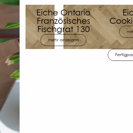
rio
Eiche Oat
Eich
hes
Cookies Grande
Fisc
130
mehr anzeigen
me
n
Fertigpa