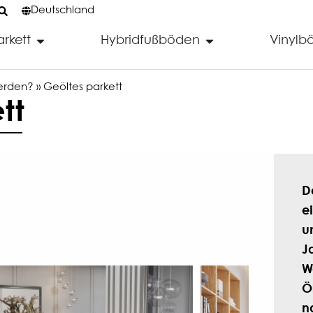
Deutschland
arkett
Hybridfußböden
Vinylb
werden?
»
Geöltes parkett
tt
D
e
u
J
W
Ö
n